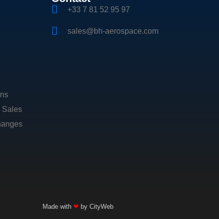
+33 7 81 52 95 97
sales@bh-aerospace.com
ons
d Sales
hanges
Made with
❤
by CityWeb